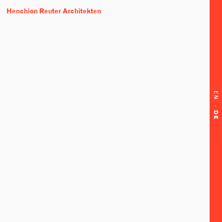
Henchion Reuter Architekten
EN
·
DE